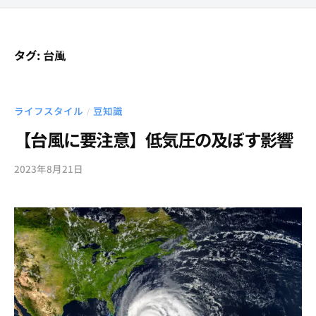
ー
コ
C
ン
F
メ
テ
I
ニ
タグ:
台風
ュ
T
T
ン
西
ー
プ
ツ
C
麻
ラ
布
へ
F
ライフスタイル
豆知識
/
イ
・
ス
I
【台風に要注意】低気圧の及ぼす影響
ベ
六
キ
T
ー
本
ッ
プ
ト
2023年8月21日
b
木
プ
ジ
ラ
y
の
ム
t
イ
プ
西
c
ベ
ラ
麻
f
ー
イ
布
i
ベ
ト
t
ー
ジ
ト
ム
パ