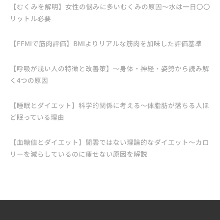
【むくみを解明】女性の悩みに多いむくみの原因〜水は一日〇〇
リットル必要
【FFMIで筋肉評価】BMIよりリアルな筋肉を加味した評価基準
【呼吸が浅い人の特徴と改善策】〜身体・神経・姿勢から読み解
く4つの原因
【睡眠とダイエット】科学的関係に考える〜体脂肪が落ちる人ほ
ど眠っている理由
【血糖値とダイエット】闇雲ではない理論的なダイエット〜カロ
リーを減らしているのに痩せない原因を解説