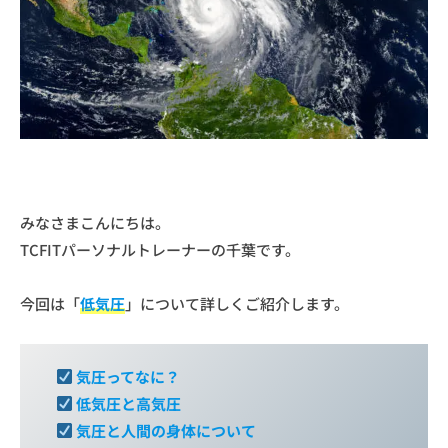
西
ー
麻
ソ
布
ナ
ル
ト
レ
ー
ニ
みなさまこんにちは。
ン
TCFITパーソナルトレーナーの千葉です。
グ
ジ
ム
今回は「
低気圧
」について詳しくご紹介します。
な
ら
T
気圧ってなに？
C
低気圧と高気圧
F
気圧と人間の身体について
I