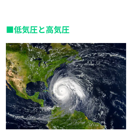
■低気圧と高気圧