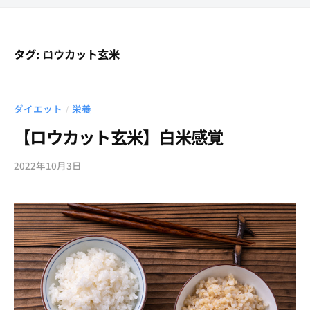
ー
コ
C
ン
F
メ
テ
I
ニ
タグ:
ロウカット玄米
ュ
T
T
ン
西
ー
プ
ツ
C
麻
ラ
布
へ
F
ダイエット
栄養
/
イ
・
ス
I
【ロウカット玄米】白米感覚
ベ
六
キ
T
ー
本
ッ
プ
ト
2022年10月3日
b
木
プ
ジ
ラ
y
の
ム
t
イ
プ
西
c
ベ
ラ
麻
f
ー
イ
布
i
ベ
ト
t
ー
ジ
ト
ム
パ