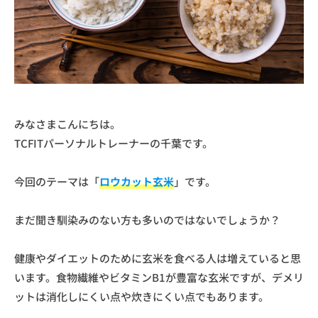
西
ー
麻
ソ
布
ナ
ル
ト
レ
みなさまこんにちは。
ー
ニ
TCFITパーソナルトレーナーの千葉です。
ン
グ
今回のテーマは「
ロウカット玄米
」です。
ジ
ム
まだ聞き馴染みのない方も多いのではないでしょうか？
な
ら
健康やダイエットのために玄米を食べる人は増えていると思
T
います。食物繊維やビタミンB1が豊富な玄米ですが、デメリ
C
ットは消化しにくい点や炊きにくい点でもあります。
F
I