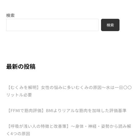
検索
検索
最新の投稿
【むくみを解明】女性の悩みに多いむくみの原因〜水は一日〇〇
リットル必要
【FFMIで筋肉評価】BMIよりリアルな筋肉を加味した評価基準
【呼吸が浅い人の特徴と改善策】〜身体・神経・姿勢から読み解
く4つの原因